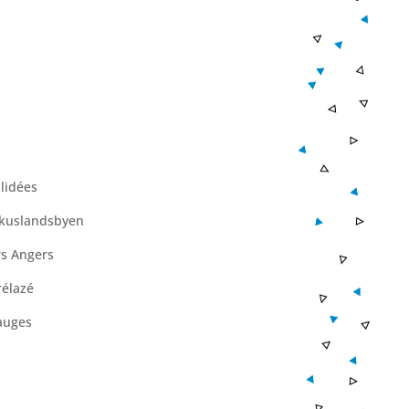
lidées
irkuslandsbyen
rs Angers
rélazé
auges