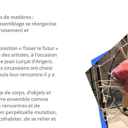
cs de matières
:
’assemblage se réorganise
croisement et
position « Tisser le futur »
es artistes, à l’occasion
e Jean Lurçat d’Angers.
s circassiens ont choisi
uis leur rencontre il y a
e de corps, d’objets et
 vivre ensemble comme
e rencontres et de
 en perpétuelle mutation,
ohabiter, de se relier et